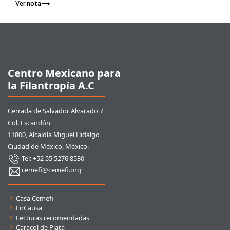
Ver nota
Pie de página
Centro Mexicano para
la Filantropía A.C
Cerrada de Salvador Alvarado 7
Col. Escandón
11800, Alcaldía Miguel Hidalgo
Ciudad de México, México.
Tel: +52 55 5276 8530
cemefi@cemefi.org
Enlaces rápidos
Casa Cemefi
EnCausa
Lecturas recomendadas
Caracol de Plata