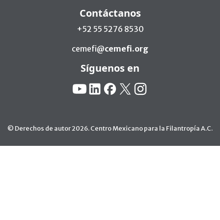
Contáctanos
+52 55 5276 8530
cemefi@
cemefi.org
Síguenos en
Redes Sociales:
YouTube
Linkedin
Facebook
X
Instagram
© Derechos de autor 2026. Centro Mexicano para la Filantropía A.C.
Ir arriba