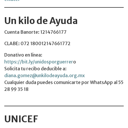
Un kilo de Ayuda
Cuenta Banorte: 1214766177
CLABE: 072 180012147661772
Donativo en línea:
https://bit.ly/unidosporguerrer
o
Solicita tu recibo deducible a:
diana.gomez@unkilodeayuda.org.mx
Cualquier duda puedes comunicarte por WhatsApp al 55
28 99 35 18
UNICEF