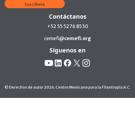
Suscríbete
Contáctanos
+52 55 5276 8530
cemefi@
cemefi.org
Síguenos en
Redes Sociales:
YouTube
Linkedin
Facebook
X
Instagram
© Derechos de autor 2026. Centro Mexicano para la Filantropía A.C.
Ir arriba