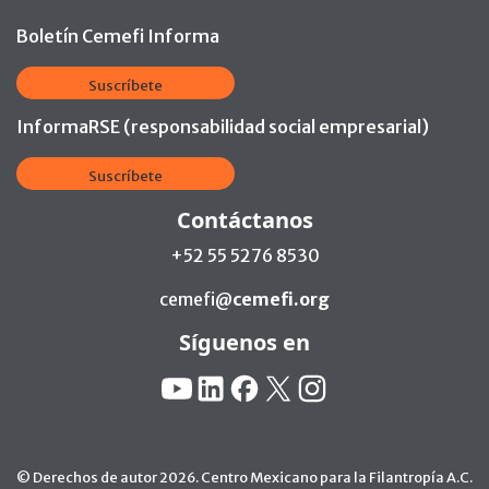
Boletín Cemefi Informa
Suscríbete
InformaRSE (responsabilidad social empresarial)
Suscríbete
Contáctanos
+52 55 5276 8530
cemefi@
cemefi.org
Síguenos en
Redes Sociales:
YouTube
Linkedin
Facebook
X
Instagram
© Derechos de autor 2026. Centro Mexicano para la Filantropía A.C.