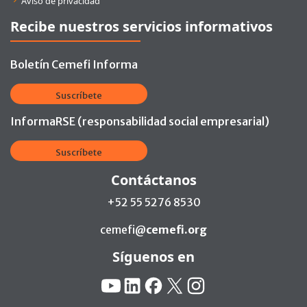
Aviso de privacidad
Recibe nuestros servicios informativos
Boletín Cemefi Informa
Suscríbete
InformaRSE (responsabilidad social empresarial)
Suscríbete
Contáctanos
+52 55 5276 8530
cemefi@
cemefi.org
Síguenos en
Redes Sociales:
YouTube
Linkedin
Facebook
X
Instagram