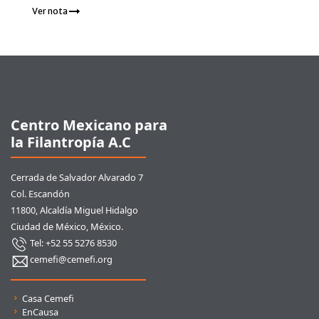
Ver nota
Pie de página
Centro Mexicano para
la Filantropía A.C
Cerrada de Salvador Alvarado 7
Col. Escandón
11800, Alcaldía Miguel Hidalgo
Ciudad de México, México.
Tel: +52 55 5276 8530
cemefi@cemefi.org
Enlaces rápidos
Casa Cemefi
EnCausa