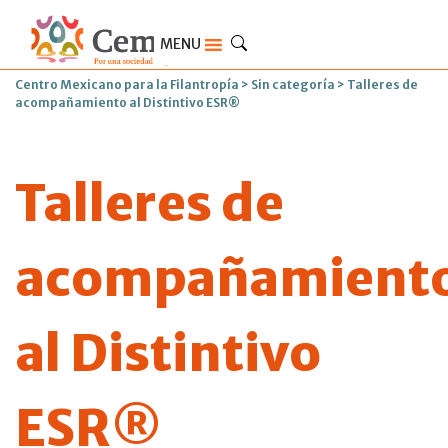
MENU
Centro Mexicano para la Filantropía
>
Sin categoría
>
Talleres de
acompañamiento al Distintivo ESR®
Talleres de
acompañamient
al Distintivo
ESR®