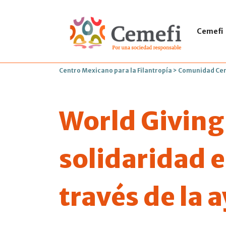
Cemefi
Centro Mexicano para la Filantropía
>
Comunidad Ce
World Giving
solidaridad e
través de la 