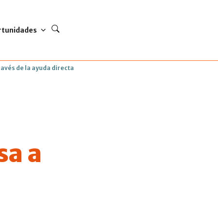
rtunidades
ravés de la ayuda directa
sa a