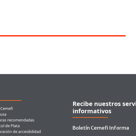
ces rápidos
Recibe nuestros serv
 Cemefi
informativos
usa
uras recomendadas
ol de Plata
Boletín Cemefi Informa
ración de accesibilidad