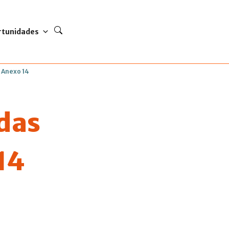
rtunidades
 Anexo 14
adas
14