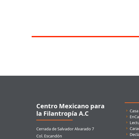
Pie de página
Centro Mexicano para
Enla
Casa
la Filantropía A.C
EnCa
Lect
Carac
Cerrada de Salvador Alvarado 7
Decla
Col. Escandón