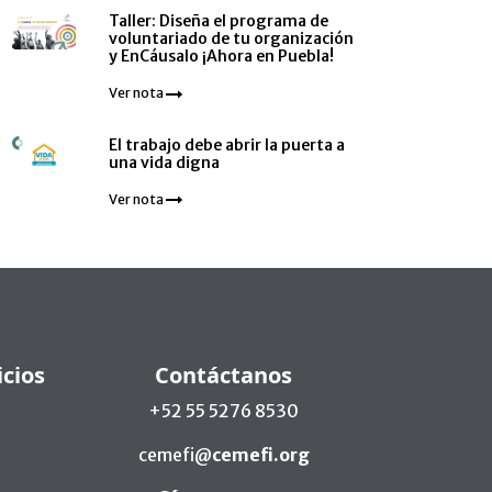
Taller: Diseña el programa de
voluntariado de tu organización
y EnCáusalo ¡Ahora en Puebla!
Ver nota
El trabajo debe abrir la puerta a
una vida digna
Ver nota
icios
Contáctanos
+52 55 5276 8530
cemefi@
cemefi.org