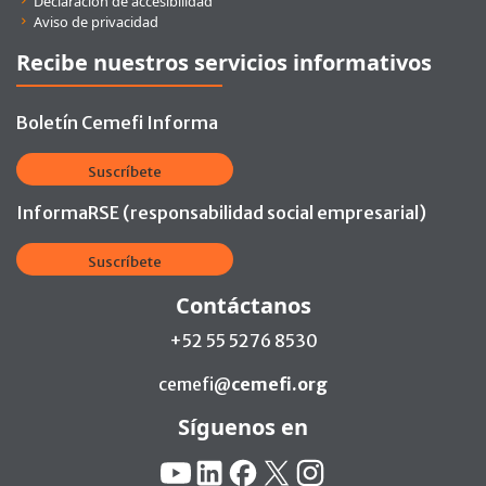
Declaración de accesibilidad
Aviso de privacidad
Recibe nuestros servicios informativos
Boletín Cemefi Informa
Suscríbete
InformaRSE (responsabilidad social empresarial)
Suscríbete
Contáctanos
+52 55 5276 8530
cemefi@
cemefi.org
Síguenos en
Redes Sociales:
YouTube
Linkedin
Facebook
X
Instagram