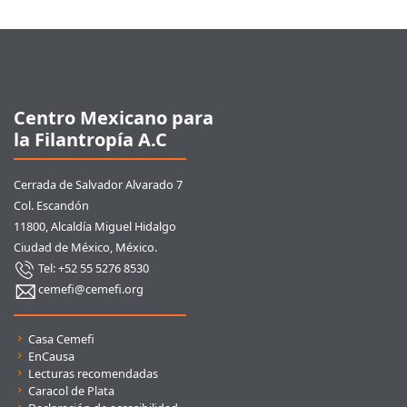
Pie de página
Centro Mexicano para
la Filantropía A.C
Cerrada de Salvador Alvarado 7
Col. Escandón
11800, Alcaldía Miguel Hidalgo
Ciudad de México, México.
Tel: +52 55 5276 8530
cemefi@cemefi.org
Enlaces rápidos
Casa Cemefi
EnCausa
Lecturas recomendadas
Caracol de Plata