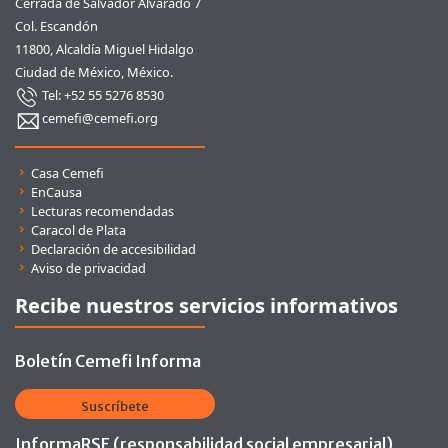
Cerrada de Salvador Alvarado 7
Col. Escandón
11800, Alcaldía Miguel Hidalgo
Ciudad de México, México.
Tel: +52 55 5276 8530
cemefi@cemefi.org
Enlaces rápidos
Casa Cemefi
EnCausa
Lecturas recomendadas
Caracol de Plata
Declaración de accesibilidad
Aviso de privacidad
Recibe nuestros servicios informativos
Boletín Cemefi Informa
Suscríbete
InformaRSE (responsabilidad social empresarial)