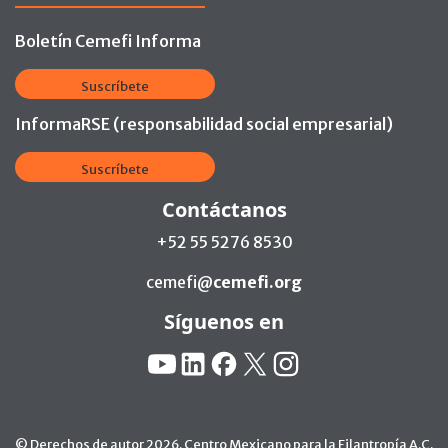
Boletín Cemefi Informa
Suscríbete
InformaRSE (responsabilidad social empresarial)
Suscríbete
Contáctanos
+52 55 5276 8530
cemefi@
cemefi.org
Síguenos en
Redes Sociales:
YouTube
Linkedin
Facebook
X
Instagram
© Derechos de autor 2026. Centro Mexicano para la Filantropía A.C.