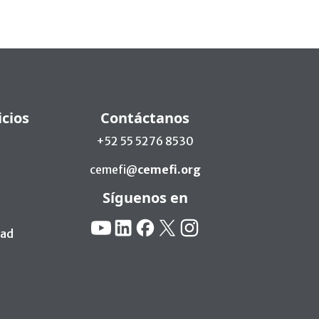
icios
Contáctanos
+52 55 5276 8530
cemefi@
cemefi.org
Síguenos en
Redes Sociales:
YouTube
Linkedin
Facebook
X
Instagram
dad