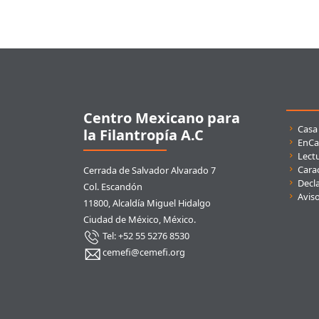
Pie de página
Centro Mexicano para
Enla
Casa
la Filantropía A.C
EnCa
Lect
Carac
Cerrada de Salvador Alvarado 7
Decla
Col. Escandón
Avis
11800, Alcaldía Miguel Hidalgo
Ciudad de México, México.
Tel: +52 55 5276 8530
cemefi@cemefi.org