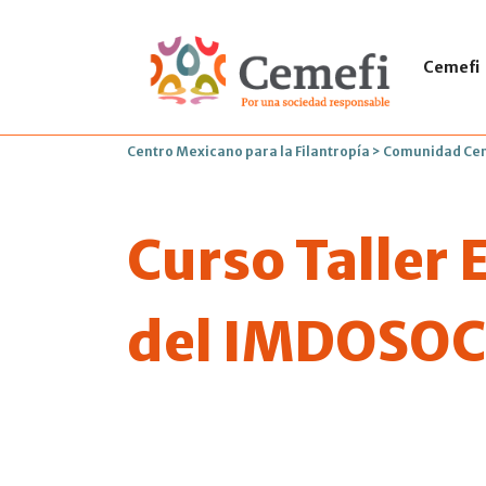
Cemefi
Centro Mexicano para la Filantropía
>
Comunidad Ce
Curso Taller
del IMDOSOC