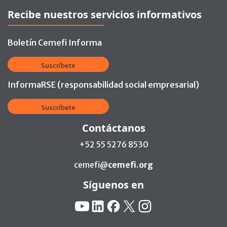
Recibe nuestros servicios informativos
Boletín Cemefi Informa
Suscríbete
InformaRSE (responsabilidad social empresarial)
Suscríbete
Contáctanos
+52 55 5276 8530
cemefi@
cemefi.org
Síguenos en
Redes Sociales:
YouTube
Linkedin
Facebook
X
Instagram