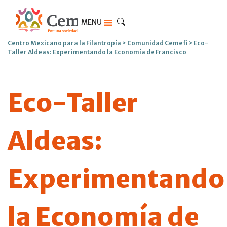
MENU
Centro Mexicano para la Filantropía
>
Comunidad Cemefi
>
Eco-
Taller Aldeas: Experimentando la Economía de Francisco
Eco-Taller
Aldeas:
Experimentando
la Economía de