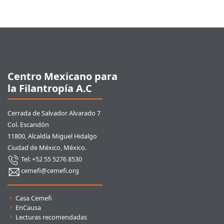
Pie de página
Centro Mexicano para
la Filantropía A.C
Cerrada de Salvador Alvarado 7
Col. Escandón
11800, Alcaldía Miguel Hidalgo
Ciudad de México, México.
Tel: +52 55 5276 8530
cemefi@cemefi.org
Enlaces rápidos
Casa Cemefi
EnCausa
Lecturas recomendadas