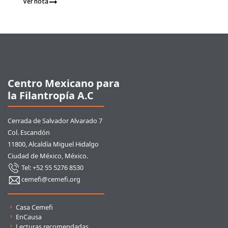
Ver nota
Pie de página
Centro Mexicano para
la Filantropía A.C
Cerrada de Salvador Alvarado 7
Col. Escandón
11800, Alcaldía Miguel Hidalgo
Ciudad de México, México.
Tel: +52 55 5276 8530
cemefi@cemefi.org
Enlaces rápidos
Casa Cemefi
EnCausa
Lecturas recomendadas