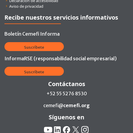
Declaración de accesibilidad
Aviso de privacidad
Recibe nuestros servicios informativos
Boletín Cemefi Informa
Suscríbete
InformaRSE (responsabilidad social empresarial)
Suscríbete
Contáctanos
+52 55 5276 8530
cemefi@
cemefi.org
Síguenos en
Redes Sociales:
YouTube
Linkedin
Facebook
X
Instagram