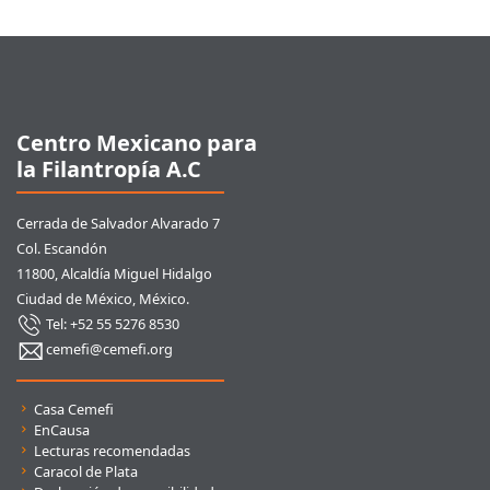
Pie de página
Centro Mexicano para
la Filantropía A.C
Cerrada de Salvador Alvarado 7
Col. Escandón
11800, Alcaldía Miguel Hidalgo
Ciudad de México, México.
Tel: +52 55 5276 8530
cemefi@cemefi.org
Enlaces rápidos
Casa Cemefi
EnCausa
Lecturas recomendadas
Caracol de Plata