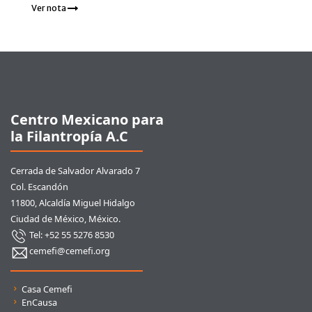
Ver nota
Pie de página
Centro Mexicano para
la Filantropía A.C
Cerrada de Salvador Alvarado 7
Col. Escandón
11800, Alcaldía Miguel Hidalgo
Ciudad de México, México.
Tel: +52 55 5276 8530
cemefi@cemefi.org
Enlaces rápidos
Casa Cemefi
EnCausa