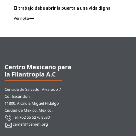
El trabajo debe abrir la puerta a una vida digna
Ver nota
Pie de página
Centro Mexicano para
la Filantropía A.C
Cerrada de Salvador Alvarado 7
Col. Escandón
11800, Alcaldía Miguel Hidalgo
Ciudad de México, México.
Tel: +52 55 5276 8530
cemefi@cemefi.org
Enlaces rápidos