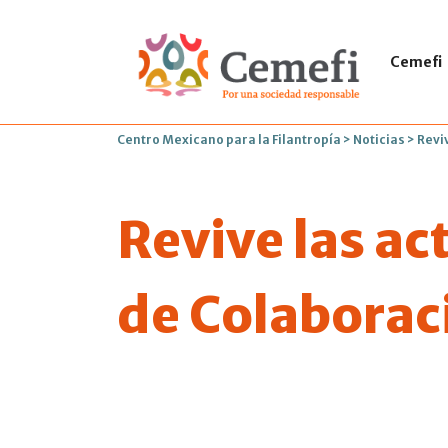
Cemefi
Centro Mexicano para la Filantropía
>
Noticias
>
Revi
Revive las ac
de Colaborac