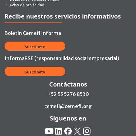
Aviso de privacidad
Recibe nuestros servicios informativos
Boletín Cemefi Informa
Suscríbete
InformaRSE (responsabilidad social empresarial)
Suscríbete
Contáctanos
+52 55 5276 8530
cemefi@
cemefi.org
Síguenos en
Redes Sociales:
YouTube
Linkedin
Facebook
X
Instagram