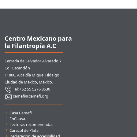
Pie de página
Centro Mexicano para
la Filantropía A.C
Cerrada de Salvador Alvarado 7
Col. Escandón
11800, Alcaldía Miguel Hidalgo
Ciudad de México, México.
Tel: +52 55 5276 8530
cemefi@cemefi.org
Enlaces rápidos
Casa Cemefi
EnCausa
Lecturas recomendadas
Caracol de Plata
Declaración de accesibilidad