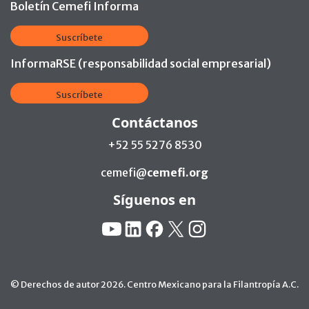
Boletín Cemefi Informa
Suscríbete
InformaRSE (responsabilidad social empresarial)
Suscríbete
Contáctanos
+52 55 5276 8530
cemefi@
cemefi.org
Síguenos en
Redes Sociales:
YouTube
Linkedin
Facebook
X
Instagram
© Derechos de autor 2026. Centro Mexicano para la Filantropía A.C.