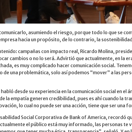
 comunicarlo, asumiendo el riesgo, porque todo lo que se co
presa hacia un propósito, de lo contrario, la sostenibilidad
ontenido: campañas con impacto real, Ricardo Molina, presid
car cambios o no lo será. Advirtió que actualmente, en la era
chada, es muy complicado hacer comunicación social. Tenemo
nto de una problemática, solo así podemos “mover” a las pers
abló desde su experiencia en la comunicación social en el ám
e la empatía generen credibilidad, pues es ahí cuando la t
vación, lo cual no puede ser una acción, tiene que ser una 
bilidad Social Corporativa de Bank of America, recordó que 
ctualmente el público está muy informado, las personas te v
nemos que tener mucha ética, transparencia”, señaló. Y en l