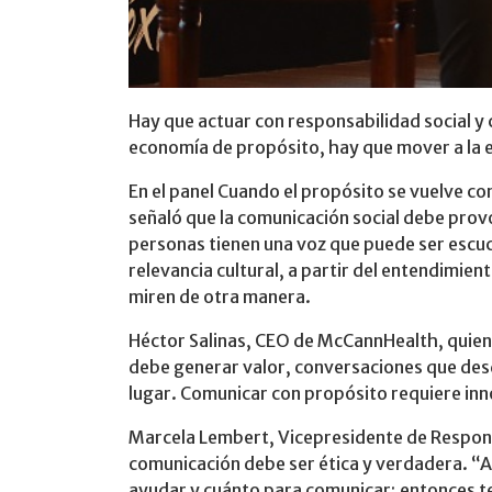
Hay que actuar con responsabilidad social y
economía de propósito, hay que mover a la em
En el panel Cuando el propósito se vuelve c
señaló que la comunicación social debe provo
personas tienen una voz que puede ser escu
relevancia cultural, a partir del entendimie
miren de otra manera.
Héctor Salinas, CEO de McCannHealth, quien h
debe generar valor, conversaciones que desd
lugar. Comunicar con propósito requiere inno
Marcela Lembert, Vicepresidente de Responsa
comunicación debe ser ética y verdadera. “A
ayudar y cuánto para comunicar; entonces te