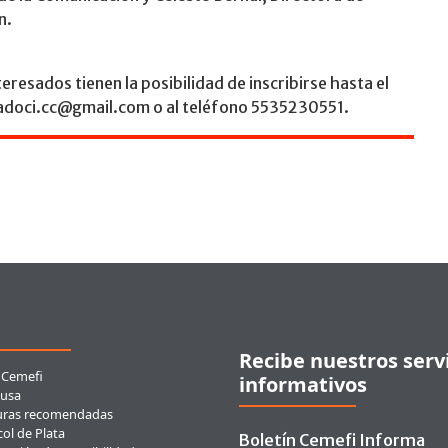
n.
teresados tienen la posibilidad de inscribirse hasta el
omadoci.cc@gmail.com o al teléfono 5535230551.
ces rápidos
Recibe nuestros serv
 Cemefi
informativos
usa
uras recomendadas
ol de Plata
Boletín Cemefi Informa