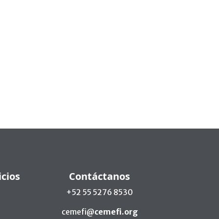
icios
Contáctanos
+52 55 5276 8530
cemefi@
cemefi.org