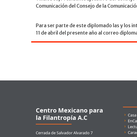
Comunicación del Consejo de la Comunicació
Para ser parte de este diplomado las y los in
11 de abril del presente año al correo dipl
Pie de página
Centro Mexicano para
Enla
Casa
la Filantropía A.C
EnCa
Lect
Carac
Cerrada de Salvador Alvarado 7