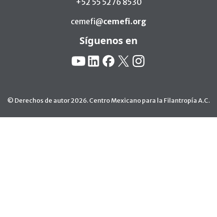
+52 55 5276 8530
cemefi@
cemefi.org
Síguenos en
Redes Sociales:
YouTube
Linkedin
Facebook
X
Instagram
© Derechos de autor 2026. Centro Mexicano para la Filantropía A.C.
Ir arriba