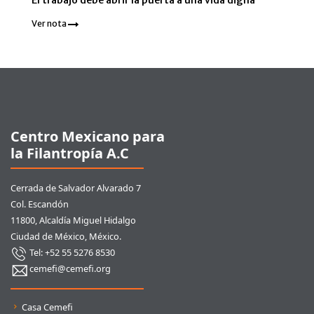
El trabajo debe abrir la puerta a una vida digna
Ver nota
Pie de página
Centro Mexicano para
la Filantropía A.C
Cerrada de Salvador Alvarado 7
Col. Escandón
11800, Alcaldía Miguel Hidalgo
Ciudad de México, México.
Tel: +52 55 5276 8530
cemefi@cemefi.org
Enlaces rápidos
Casa Cemefi