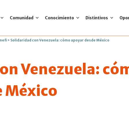
Comunidad
Conocimiento
Distintivos
Opo
mefi
>
Solidaridad con Venezuela: cómo apoyar desde México
con Venezuela: có
e México