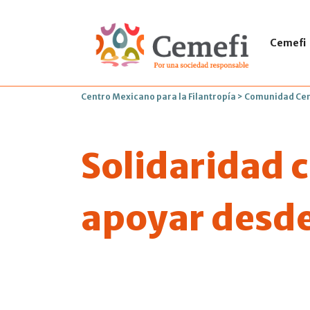
Cemefi
Centro Mexicano para la Filantropía
>
Comunidad Ce
Solidaridad 
apoyar desd