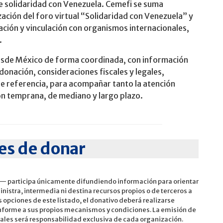
de solidaridad con Venezuela. Cemefi se suma
zación del foro virtual “Solidaridad con Venezuela” y
lación y vinculación con organismos internacionales,
.
 desde México de forma coordinada, con información
donación, consideraciones fiscales y legales,
de referencia, para acompañar tanto la atención
n temprana, de mediano y largo plazo.
es de donar
fi— participa únicamente difundiendo información para orientar
nistra, intermedia ni destina recursos propios o de terceros a
s opciones de este listado, el donativo deberá realizarse
onforme a sus propios mecanismos y condiciones. La emisión de
ales será responsabilidad exclusiva de cada organización.