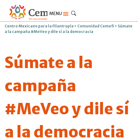
MENU
Centro Mexicano para la Filantropía
>
Comunidad Cemefi
>
Súmate
a la campaña #MeVeo y dile sí a la democracia
Súmate a la
campaña
#MeVeo y dile sí
a la democracia