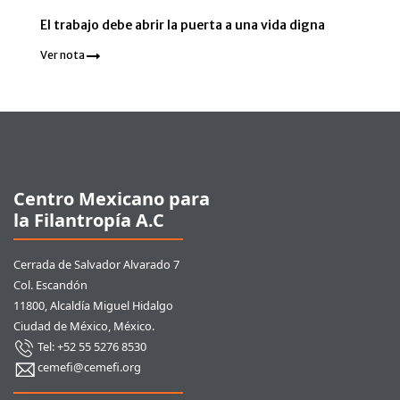
El trabajo debe abrir la puerta a una vida digna
Ver nota
Pie de página
Centro Mexicano para
la Filantropía A.C
Cerrada de Salvador Alvarado 7
Col. Escandón
11800, Alcaldía Miguel Hidalgo
Ciudad de México, México.
Tel: +52 55 5276 8530
cemefi@cemefi.org