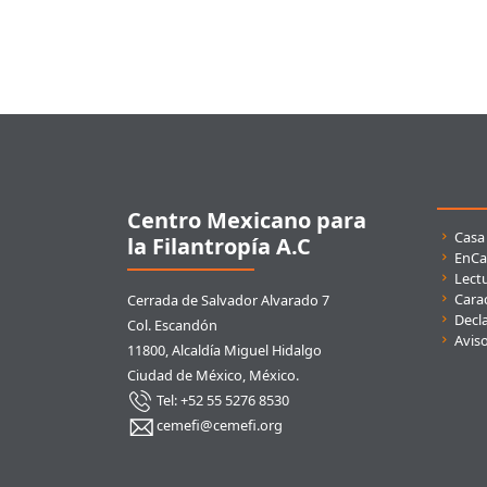
Pie de página
Centro Mexicano para
Enla
Casa
la Filantropía A.C
EnCa
Lect
Carac
Cerrada de Salvador Alvarado 7
Decla
Col. Escandón
Avis
11800, Alcaldía Miguel Hidalgo
Ciudad de México, México.
Tel: +52 55 5276 8530
cemefi@cemefi.org