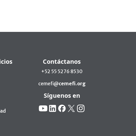
icios
Contáctanos
+52 55 5276 8530
cemefi@
cemefi.org
Síguenos en
Redes Sociales:
YouTube
Linkedin
Facebook
X
Instagram
dad