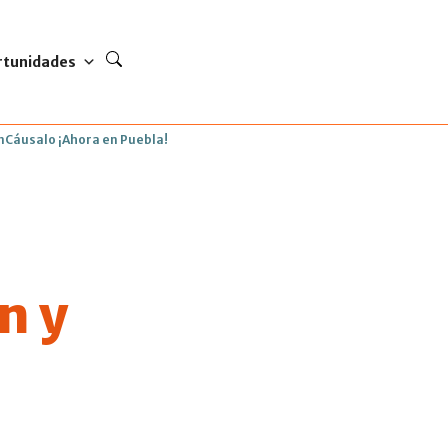
rtunidades
EnCáusalo ¡Ahora en Puebla!
n y