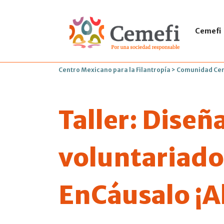
Cemefi
Centro Mexicano para la Filantropía
>
Comunidad Ce
Taller: Diseñ
voluntariado
EnCáusalo ¡A