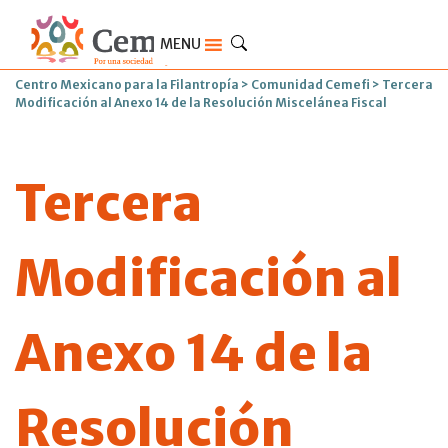
MENU
Centro Mexicano para la Filantropía
>
Comunidad Cemefi
>
Tercera
Modificación al Anexo 14 de la Resolución Miscelánea Fiscal
Tercera
Modificación al
Anexo 14 de la
Resolución