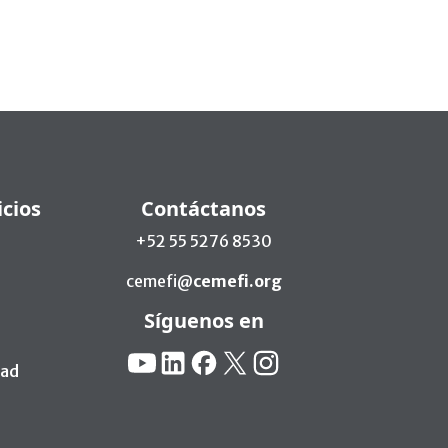
icios
Contáctanos
+52 55 5276 8530
cemefi@
cemefi.org
Síguenos en
Redes Sociales:
YouTube
Linkedin
Facebook
X
Instagram
dad