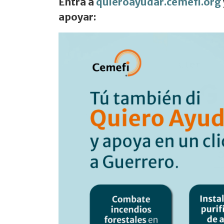
Entra a
quieroayudar.cemefi.org
apoyar: