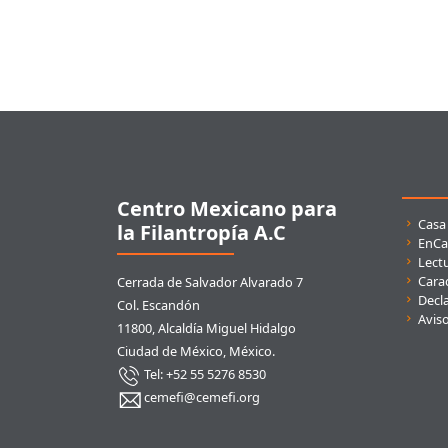
Pie de página
Centro Mexicano para
Enla
Casa
la Filantropía A.C
EnCa
Lect
Carac
Cerrada de Salvador Alvarado 7
Decla
Col. Escandón
Avis
11800, Alcaldía Miguel Hidalgo
Ciudad de México, México.
Tel: +52 55 5276 8530
cemefi@cemefi.org