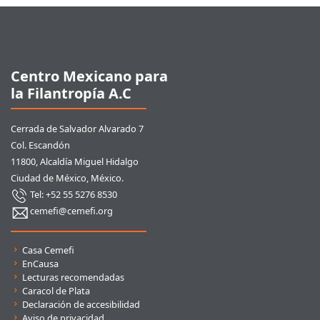
Pie de página
Centro Mexicano para
la Filantropía A.C
Cerrada de Salvador Alvarado 7
Col. Escandón
11800, Alcaldía Miguel Hidalgo
Ciudad de México, México.
Tel: +52 55 5276 8530
cemefi@cemefi.org
Enlaces rápidos
Casa Cemefi
EnCausa
Lecturas recomendadas
Caracol de Plata
Declaración de accesibilidad
Aviso de privacidad