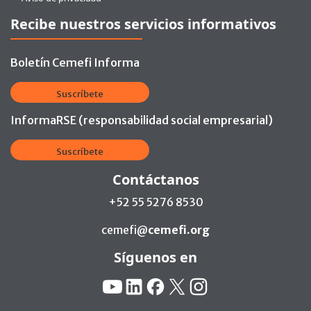
Recibe nuestros servicios informativos
Boletín Cemefi Informa
Suscríbete
InformaRSE (responsabilidad social empresarial)
Suscríbete
Contáctanos
+52 55 5276 8530
cemefi@
cemefi.org
Síguenos en
Redes Sociales:
YouTube
Linkedin
Facebook
X
Instagram