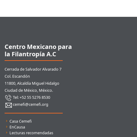
Pie de página
Centro Mexicano para
la Filantropía A.C
Cerrada de Salvador Alvarado 7
Col. Escandón
11800, Alcaldía Miguel Hidalgo
Ciudad de México, México.
Tel: +52 55 5276 8530
cemefi@cemefi.org
Enlaces rápidos
Casa Cemefi
EnCausa
Lecturas recomendadas