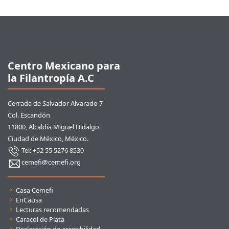
Pie de página
Centro Mexicano para
la Filantropía A.C
Cerrada de Salvador Alvarado 7
Col. Escandón
11800, Alcaldía Miguel Hidalgo
Ciudad de México, México.
Tel: +52 55 5276 8530
cemefi@cemefi.org
Enlaces rápidos
Casa Cemefi
EnCausa
Lecturas recomendadas
Caracol de Plata