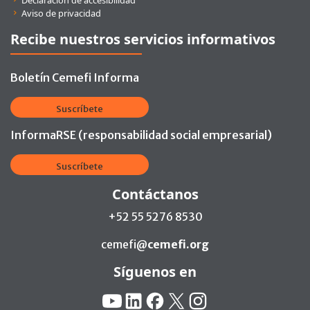
Declaración de accesibilidad
Aviso de privacidad
Recibe nuestros servicios informativos
Boletín Cemefi Informa
Suscríbete
InformaRSE (responsabilidad social empresarial)
Suscríbete
Contáctanos
+52 55 5276 8530
cemefi@
cemefi.org
Síguenos en
Redes Sociales:
YouTube
Linkedin
Facebook
X
Instagram