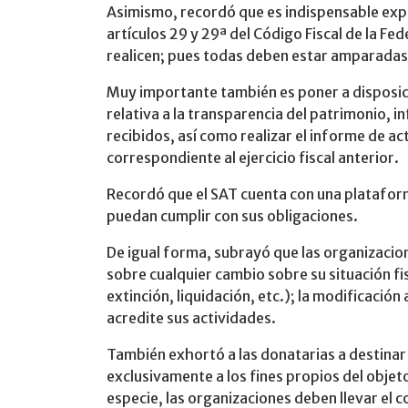
Asimismo, recordó que es indispensable expe
artículos 29 y 29ª del Código Fiscal de la Fe
realicen; pues todas deben estar amparadas
Muy importante también es poner a disposici
relativa a la transparencia del patrimonio, i
recibidos, así como realizar el informe de act
correspondiente al ejercicio fiscal anterior.
Recordó que el SAT cuenta con una plataform
puedan cumplir con sus obligaciones.
De igual forma, subrayó que las organizacion
sobre cualquier cambio sobre su situación fi
extinción, liquidación, etc.); la modificació
acredite sus actividades.
También exhortó a las donatarias a destinar
exclusivamente a los fines propios del objet
especie, las organizaciones deben llevar el 