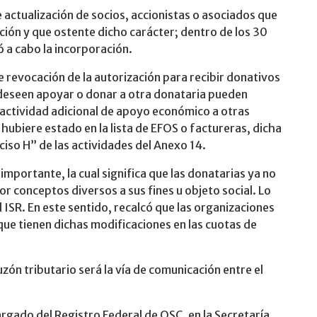
e actualización de socios, accionistas o asociados que
ción y que ostente dicho carácter; dentro de los 30
vó a cabo la incorporación.
e revocación de la autorización para recibir donativos
 deseen apoyar o donar a otra donataria pueden
a actividad adicional de apoyo económico a otras
 hubiere estado en la lista de EFOS o factureras, dicha
iso H” de las actividades del Anexo 14.
portante, la cual significa que las donatarias ya no
 conceptos diversos a sus fines u objeto social. Lo
l ISR. En este sentido, recalcó que las organizaciones
que tienen dichas modificaciones en las cuotas de
zón tributario será la vía de comunicación entre el
gado del Registro Federal de OSC, en la Secretaría