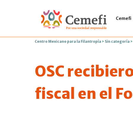
Cemefi
Centro Mexicano para la Filantropía
>
Sin categoría
OSC recibiero
fiscal en el 