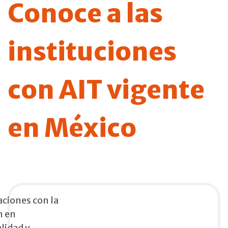
Conoce a las
instituciones
con AIT vigente
en México
aciones con la
n en
lidad y