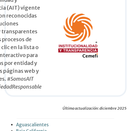
ia (AIT) vigente
on reconocidas
uciones
y transparentes
s procesos de
clic en la lista o
interactivo para
as por entidad y
us páginas web y
es.
#SomosAIT
iedadResponsable
Última actualización: diciembre 2025
Aguascalientes