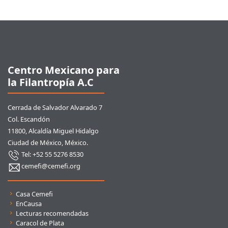
Pie de página
Centro Mexicano para
la Filantropía A.C
Cerrada de Salvador Alvarado 7
Col. Escandón
11800, Alcaldía Miguel Hidalgo
Ciudad de México, México.
Tel: +52 55 5276 8530
cemefi@cemefi.org
Enlaces rápidos
Casa Cemefi
EnCausa
Lecturas recomendadas
Caracol de Plata