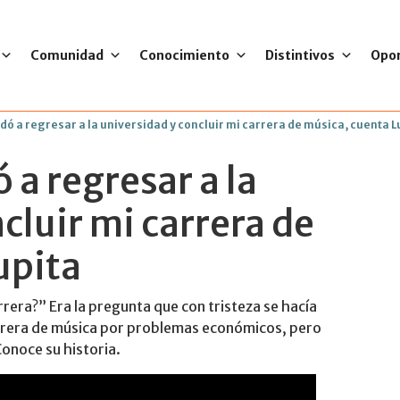
Comunidad
Conocimiento
Distintivos
Opo
ó a regresar a la universidad y concluir mi carrera de música, cuenta L
a regresar a la
cluir mi carrera de
upita
rrera?” Era la pregunta que con tristeza se hacía
rrera de música por problemas económicos, pero
onoce su historia.