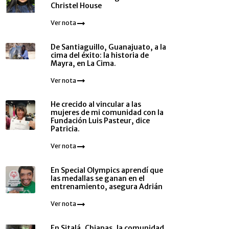
Christel House
Ver nota
De Santiaguillo, Guanajuato, a la
cima del éxito: la historia de
Mayra, en La Cima.
Ver nota
He crecido al vincular a las
mujeres de mi comunidad con la
Fundación Luis Pasteur, dice
Patricia.
Ver nota
En Special Olympics aprendí que
las medallas se ganan en el
entrenamiento, asegura Adrián
Ver nota
En Sitalá, Chiapas, la comunidad