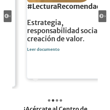
#LecturaRecomendada
Estrategia,
responsabilidad social y
creación de valor
.
Leer documento
L
¡Acércate al Centro de