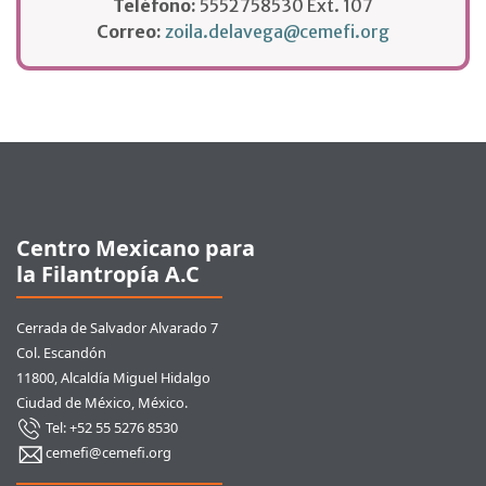
Teléfono:
5552758530 Ext. 107
Correo:
zoila.delavega@cemefi.org
Pie de página
Centro Mexicano para
la Filantropía A.C
Cerrada de Salvador Alvarado 7
Col. Escandón
11800, Alcaldía Miguel Hidalgo
Ciudad de México, México.
Tel: +52 55 5276 8530
cemefi@cemefi.org