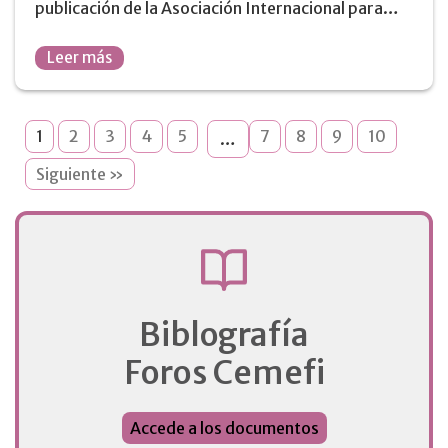
publicación de la Asociación Internacional para…
Leer más
1
2
3
4
5
7
8
9
10
…
Siguiente »
Biblografía
Foros Cemefi
Accede a los documentos