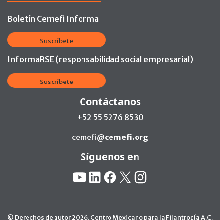
Boletín Cemefi Informa
Suscríbete
InformaRSE (responsabilidad social empresarial)
Suscríbete
Contáctanos
+52 55 5276 8530
cemefi@
cemefi.org
Síguenos en
Redes Sociales:
YouTube
Linkedin
Facebook
X
Instagram
© Derechos de autor 2026. Centro Mexicano para la Filantropía A.C.