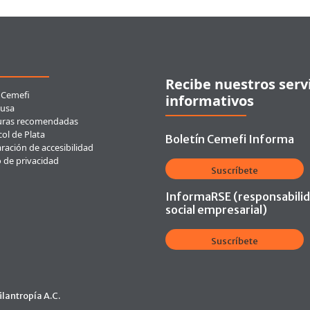
ces rápidos
Recibe nuestros serv
 Cemefi
informativos
usa
uras recomendadas
ol de Plata
Boletín Cemefi Informa
ración de accesibilidad
o de privacidad
Suscríbete
InformaRSE (responsabili
social empresarial)
Suscríbete
lantropía A.C.