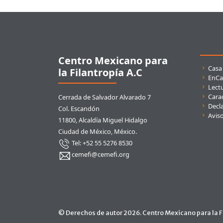
Pie de página
Centro Mexicano para
Enla
Casa
la Filantropía A.C
EnCa
Lect
Carac
Cerrada de Salvador Alvarado 7
Decla
Col. Escandón
Avis
11800, Alcaldía Miguel Hidalgo
Ciudad de México, México.
Tel: +52 55 5276 8530
cemefi@cemefi.org
© Derechos de autor 2026. Centro Mexicano para la Fi