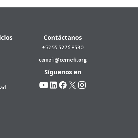
icios
Contáctanos
+52 55 5276 8530
cemefi@
cemefi.org
Síguenos en
Redes Sociales:
YouTube
Linkedin
Facebook
X
Instagram
dad