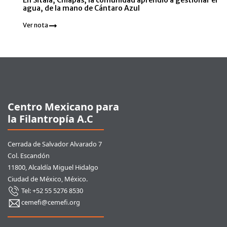
En Sitalá, Chiapas, la comunidad aprendió a gestionar el
agua, de la mano de Cántaro Azul
Ver nota
Pie de página
Centro Mexicano para
la Filantropía A.C
Cerrada de Salvador Alvarado 7
Col. Escandón
11800, Alcaldía Miguel Hidalgo
Ciudad de México, México.
Tel: +52 55 5276 8530
cemefi@cemefi.org
Enlaces rápidos