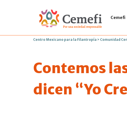
Cemefi
Centro Mexicano para la Filantropía
>
Comunidad Ce
Contemos las
dicen “Yo Cr