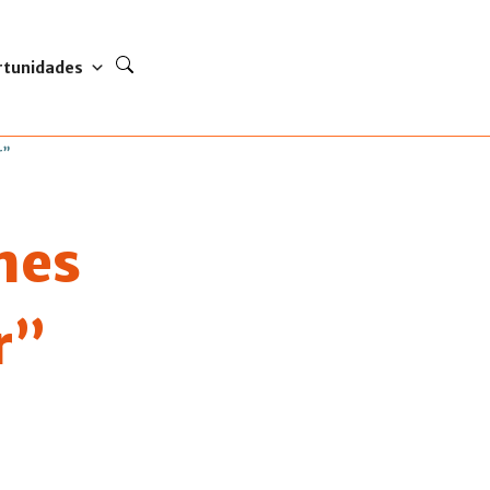
rtunidades
r”
nes
r”