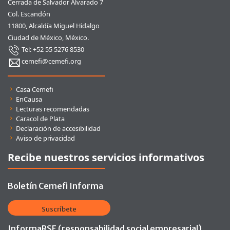
Cerrada de Salvador Alvarado 7
Col. Escandón
11800, Alcaldía Miguel Hidalgo
Ciudad de México, México.
Tel: +52 55 5276 8530
cemefi@cemefi.org
Enlaces rápidos
Casa Cemefi
EnCausa
Lecturas recomendadas
Caracol de Plata
Declaración de accesibilidad
Aviso de privacidad
Recibe nuestros servicios informativos
Boletín Cemefi Informa
Suscríbete
InformaRSE (responsabilidad social empresarial)