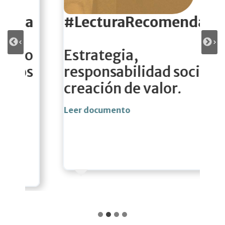
#LecturaRecomendada
Estrategia,
responsabilidad social y
creación de valor
.
Leer documento
L