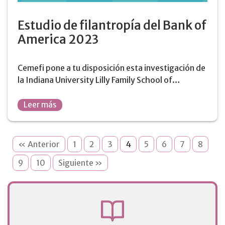
Estudio de filantropía del Bank of
America 2023
Cemefi pone a tu disposición esta investigación de
la Indiana University Lilly Family School of…
Leer más
« Anterior
1
2
3
4
5
6
7
8
9
10
Siguiente »