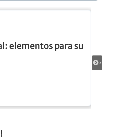
d social y creación de valor
.
!