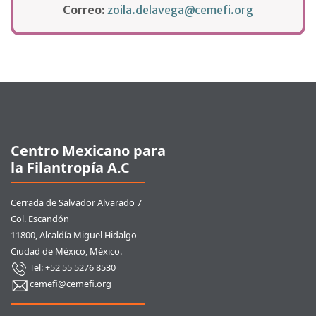
Correo:
zoila.delavega@cemefi.org
Pie de página
Centro Mexicano para
la Filantropía A.C
Cerrada de Salvador Alvarado 7
Col. Escandón
11800, Alcaldía Miguel Hidalgo
Ciudad de México, México.
Tel: +52 55 5276 8530
cemefi@cemefi.org
Enlaces rápidos