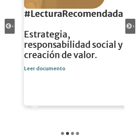
#LecturaRecomendada
Estrategia,
responsabilidad social y
creación de valor
.
Leer documento
L