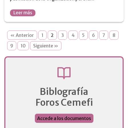
Leer más
« Anterior
1
2
3
4
5
6
7
8
9
10
Siguiente »
Biblografía
Foros Cemefi
Accede a los documentos