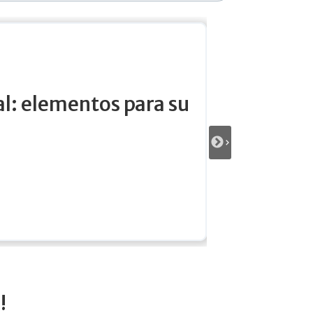
aRecomendada
a, responsabilidad social y creaci
to
!