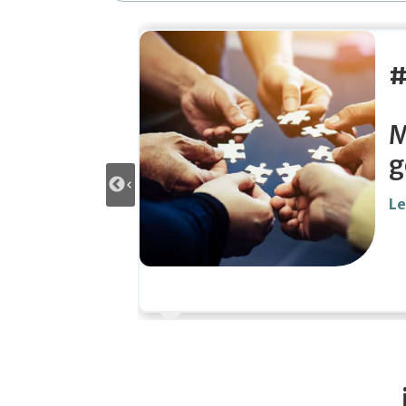
da
o empresarial: elementos para su
zación.